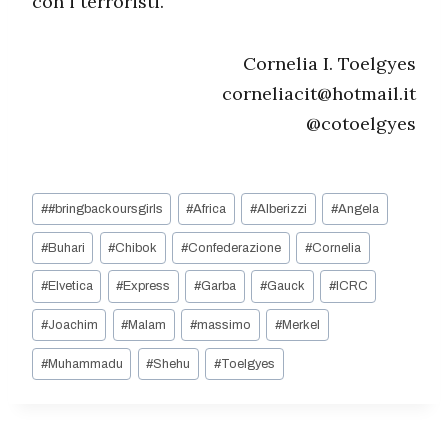
con i terroristi.
Cornelia I. Toelgyes
corneliacit@hotmail.it
@cotoelgyes
Tag
#
#bringbackoursgirls
#
Africa
#
Alberizzi
#
Angela
articolo:
#
Buhari
#
Chibok
#
Confederazione
#
Cornelia
#
Elvetica
#
Express
#
Garba
#
Gauck
#
ICRC
#
Joachim
#
Malam
#
massimo
#
Merkel
#
Muhammadu
#
Shehu
#
Toelgyes