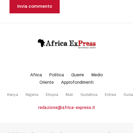
Africa ExPress — quotidiano online di informazione
indipendente dall’Africa e sul mondo.
Africa
·
Politica
·
Guerre
·
Medio
Oriente
·
Approfondimenti
Kenya
·
Nigeria
·
Etiopia
·
Mali
·
Sudafrica
·
Eritrea
·
Suda
redazione@africa-express.it