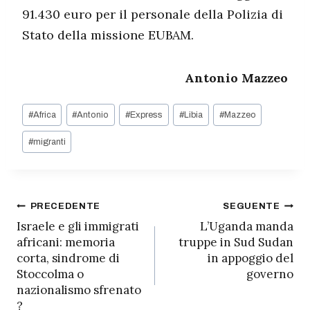
91.430 euro per il personale della Polizia di
Stato della missione EUBAM.
Antonio Mazzeo
Tag
#
Africa
#
Antonio
#
Express
#
Libia
#
Mazzeo
articolo:
#
migranti
Navigazione
PRECEDENTE
SEGUENTE
Israele e gli immigrati
L’Uganda manda
articoli
africani: memoria
truppe in Sud Sudan
corta, sindrome di
in appoggio del
Stoccolma o
governo
nazionalismo sfrenato
?